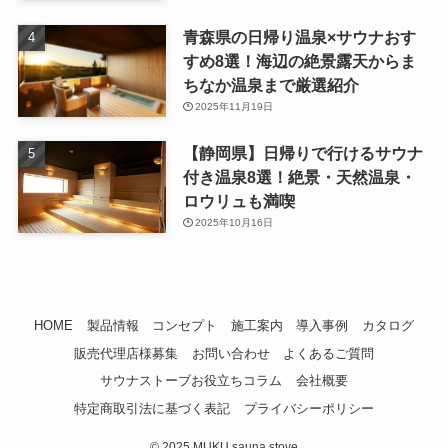
青森県の日帰り温泉×サウナおす
すめ8選！海辺の絶景露天からま
ちなか温泉まで厳選紹介
2025年11月19日
【静岡県】日帰りで行けるサウナ
付き温泉8選！絶景・天然温泉・
ロウリュも満喫
2025年10月16日
HOME
製品情報
コンセプト
施工案内
導入事例
カタログ
販売代理店様募集
お問い合わせ
よくあるご質問
サウナストーブお役立ちコラム
会社概要
特定商取引法に基づく表記
プライバシーポリシー
©
2025 MUKU sauna stove