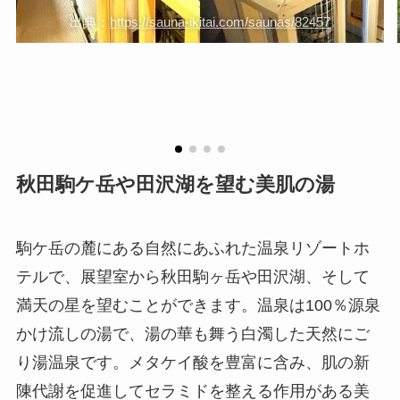
出典：
https://sauna-ikitai.com/saunas/82457
秋田駒ケ岳や田沢湖を望む美肌の湯
駒ケ岳の麓にある自然にあふれた温泉リゾートホ
テルで、展望室から秋田駒ヶ岳や田沢湖、そして
満天の星を望むことができます。温泉は100％源泉
かけ流しの湯で、湯の華も舞う白濁した天然にご
り湯温泉です。メタケイ酸を豊富に含み、肌の新
陳代謝を促進してセラミドを整える作用がある美