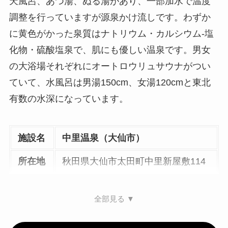
天風呂、あつ湯、ぬる湯があり、一部加水で温度
調整を行っていますが源泉かけ流しです。わずか
に黄色がかった泉質はナトリウム・カルシウム-塩
化物・硫酸塩泉で、肌にも優しい温泉です。男女
の大浴場それぞれにオートロウリュサウナがつい
ていて、水風呂は男湯150cm、女湯120cmと東北
有数の水深になっています。
施設名
中里温泉（大仙市）
所在地
秋田県大仙市太田町中里新屋敷114
全部見る ▼