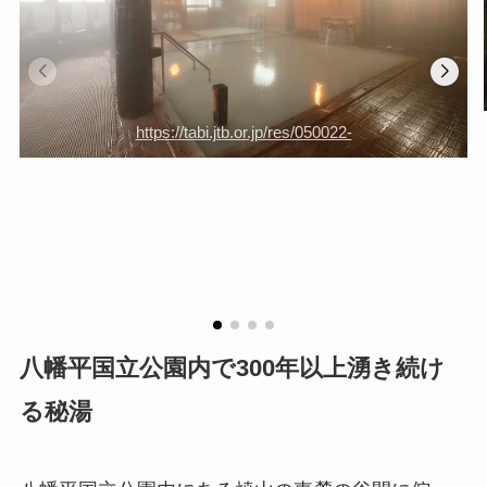
https://tabi.jtb.or.jp/res/050022-
八幡平国立公園内で300年以上湧き続け
る秘湯